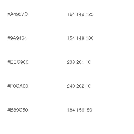
#A4957D
164 149 125
#9A9464
154 148 100
#EEC900
238 201 0
#F0CA00
240 202 0
#B89C50
184 156 80