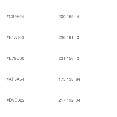
#C89F04
200 159 4
#E1A100
225 161 0
#E79C00
231 156 0
#AF8A54
175 138 84
#D9C022
217 192 34