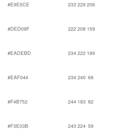
#E9E5CE
233 229 206
#DED09F
222 208 159
#EADEBD
234 222 189
#EAF044
234 240 68
#F4B752
244 183 82
#F3E03B
243 224 59