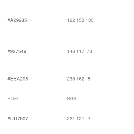
#A29985
162 153 133
#927549
146 117 73
#EEA205
238 162 5
HTML
RGB
#DD7907
221 121 7