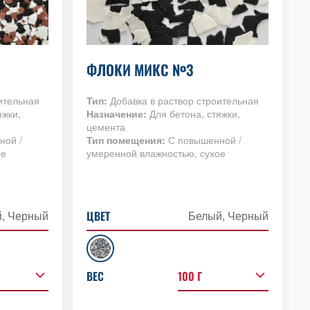
ФЛОКИ МИКС №3
ительная
Тип:
Добавка в раствор строительная
яжки,
Назначение:
Для бетона, стяжки,
цемента
ной /
Тип помещения:
С повышенной /
ое
умеренной влажностью, сухое
й, Черный
ЦВЕТ
Белый, Черный
100 Г
ВЕС