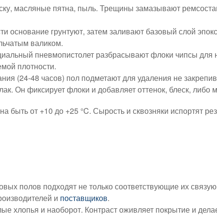
ку, масляные пятна, пыль. Трещины замазывают ремсостав
ти основание грунтуют, затем заливают базовый слой эпок
льчатым валиком.
циальный пневмопистолет разбрасывают флоки чипсы для 
емой плотности.
ия (24-48 часов) пол подметают для удаления не закрепив
к. Он фиксирует флоки и добавляет оттенок, блеск, либо м
быть от +10 до +25 °C. Сырость и сквозняки испортят резу
вых полов подходят не только соответствующие их связующ
роизводителей и
поставщиков
.
ые хлопья и наоборот. Контраст оживляет покрытие и дела