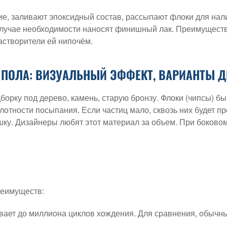
ие, заливают эпоксидный состав, рассыпают флоки для на
 случае необходимости наносят финишный лак. Преимущество
астворители ей нипочём.
ПОЛА: ВИЗУАЛЬНЫЙ ЭФФЕКТ, ВАРИАНТЫ 
борку под дерево, камень, старую бронзу. Флоки (чипсы) б
плотности посыпания. Если частиц мало, сквозь них будет п
шку. Дизайнеры любят этот материал за объем. При боков
реимуществ:
ает до миллиона циклов хождения. Для сравнения, обычный