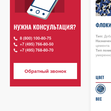
ФЛОКИ
НУЖНА КОНСУЛЬТАЦИЯ?
Тип:
Доба
8 (800) 100-80-75
Назначе
+7 (495) 766-80-50
цемента
+7 (495) 768-80-70
Тип пом
умеренно
Обратный звонок
ЦВЕТ
ВЕС