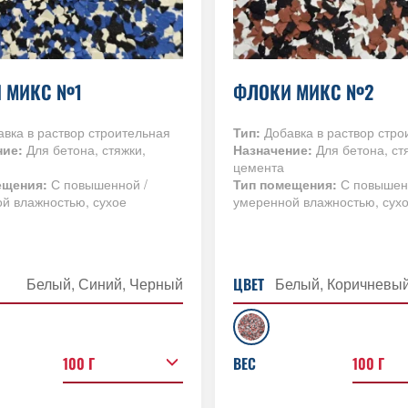
 МИКС №1
ФЛОКИ МИКС №2
вка в раствор строительная
Тип:
Добавка в раствор стро
ние:
Для бетона, стяжки,
Назначение:
Для бетона, ст
цемента
ещения:
С повышенной /
Тип помещения:
С повышен
й влажностью, сухое
умеренной влажностью, сух
Белый, Синий, Черный
ЦВЕТ
Белый, Коричневы
100 Г
100 Г
ВЕС