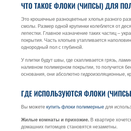
ЧТО ТАКОЕ ФЛОКИ (ЧИПСЫ) ДЛЯ ПО
Это крошечные разноцветные хлопья разного разм
смолы. Размер одной крупинки колеблется от дес
лепестки. Главное назначение таких частиц – у
покрытия. Часть хлопьев утапливается наполовин
однородный пол с глубиной.
У плитки будут швы, где скапливается грязь, лами
наливном полимерном покрытии, то получится бес
основания, они абсолютно гидроизоляционные, кр
ГДЕ ИСПОЛЬЗУЮТСЯ ФЛОКИ (ЧИПСЫ
Вы можете
купить флоки полимерные
для исполь
Жилые комнаты и прихожие.
В квартире хочется
домашних питомцев становятся незаметны.