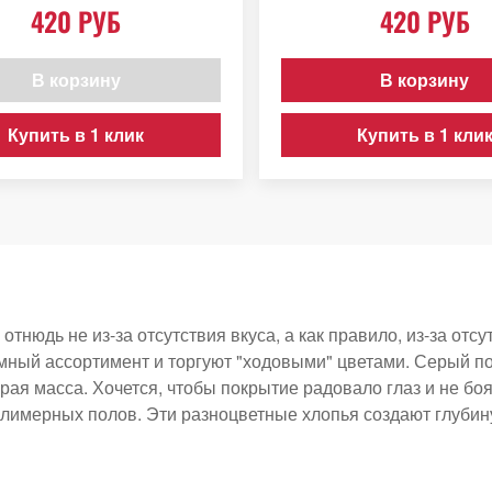
420 РУБ
420 РУБ
В корзину
В корзину
Купить в 1 клик
Купить в 1 кли
нюдь не из-за отсутствия вкуса, а как правило, из-за отсу
омный ассортимент и торгуют "ходовыми" цветами. Серый по
ерая масса. Хочется, чтобы покрытие радовало глаз и не бо
олимерных полов. Эти разноцветные хлопья создают глубин