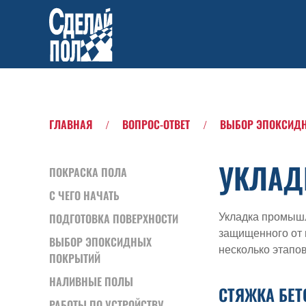
Skip to main content
ГЛАВНАЯ
ВОПРОС-ОТВЕТ
ВЫБОР ЭПОКСИД
УКЛАД
ПОКРАСКА ПОЛА
С ЧЕГО НАЧАТЬ
Укладка промышл
ПОДГОТОВКА ПОВЕРХНОСТИ
защищенного от 
ВЫБОР ЭПОКСИДНЫХ
несколько этапов
ПОКРЫТИЙ
НАЛИВНЫЕ ПОЛЫ
СТЯЖКА БЕ
РАБОТЫ ПО УСТРОЙСТВУ