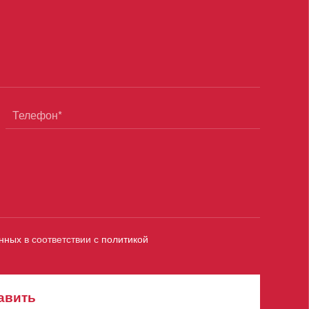
анных
в соответствии с
политикой
авить