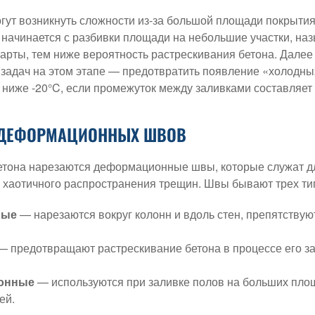
огут возникнуть сложности из-за большой площади покрытия
 начинается с разбивки площади на небольшие участки, на
арты, тем ниже вероятность растрескивания бетона. Далее
 задач на этом этапе — предотвратить появление «холодны
 ниже -20°C, если промежуток между заливками составляет 
 ДЕФОРМАЦИОННЫХ ШВОВ
етона нарезаются деформационные швы, которые служат дл
хаотичного распространения трещин. Швы бывают трех ти
ные
— нарезаются вокруг колонн и вдоль стен, препятствую
 предотвращают растрескивание бетона в процессе его за
онные
— используются при заливке полов на больших площа
ей.